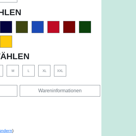
HLEN
ÄHLEN
M
L
XL
XXL
Wareninformationen
ändern
)