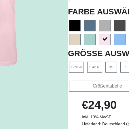
FARBE AUSWÄ
GRÖSSE AUSW
122/128
134/146
XS
S
Größentabelle
€24,90
Inkl. 19% MwST
Lieferland: Deutschland (